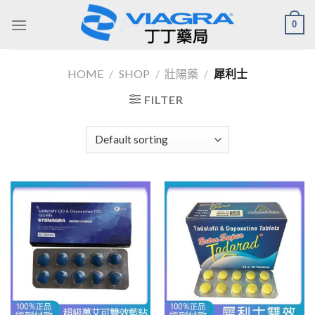
Skip
0
to
content
HOME
/
SHOP
/
壯陽藥
/
犀利士
FILTER