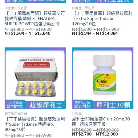
印度進口學名藥
印度進口學名藥
【丁丁藥局威而鋼】超級萬艾可
【丁丁藥局推薦】超級雙效犀利
雙效俗稱 藍鉆 STENAGRA
士Extra Super Tadarad
SUPER POWER超強助勃延時
120mg/10粒
NT$
1,880
–
NT$
19,800
NT$
1,680
–
NT$
17,980
NT$
1,504
–
NT$
15,840
NT$
1,344
–
NT$
14,384
印度進口學名藥
壯陽藥
【丁丁藥局推薦】超級雙效犀利
犀利士30顆瓶裝Cialis 20mg 30
士Super Tadarise 勃起持久
顆 | 禮來原廠正版
80mg/10粒
NT$
4,500
–
NT$
20,000
NT$
2,700
–
NT$
12,000
NT$
1,680
–
NT$
17,980