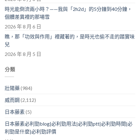
時光能倒流兩小時？——我與「2h2d」的5分鐘到40分鐘，
個體差異裡的那場雪
2026 年 8 月 6 日
瞧，那「功效與作用」裡藏著的，是時光也偷不走的踏實味
兒
2026 年 8 月 5 日
分類
壯陽藥
(984)
威而鋼
(2,112)
日本藤素
(5)
日本藤素必利勁blog|必利勁用法|必利勁ptt|必利勁時間|必
利勁是什麼|必利勁評價