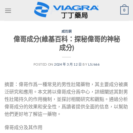
Skip
0
to
content
威而鋼
偉哥成分(維基百科：探秘偉哥的神秘
成分)
POSTED ON
2024 年 3 月 12 日
BY
LSJ666
摘要：偉哥作爲一種常見的男性壯陽藥物，其主要成分被廣
泛研究和應用。本文將以偉哥成分爲中心，詳細闡述其對男
性壯陽持久的作用機制，並探討相關研究和觀點。通過分析
偉哥成分的效果和安全性，爲讀者提供全面的信息，以幫助
他們更好地了解這一藥物。
偉哥成分及其作用