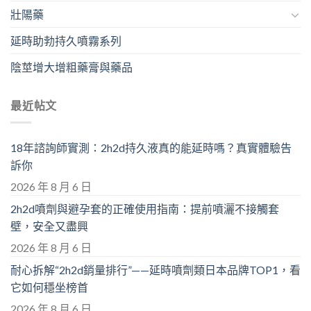
壯陽藥
延時助勃持久噴霧系列
陰莖增大增粗藥膏與藥品
最近帖文
18年諮詢師實測：2h2d持久液真的能延時嗎？真實體驗告
訴你
2026 年 8 月 6 日
2h2d噴劑與避孕套的正確使用指南：提前噴灑不接觸套
壁，安全又盡興
2026 年 8 月 6 日
耐心拆解“2h2d銷量排行”——延時噴劑類日本品牌TOP1，看
它如何穩坐榜首
2026 年 8 月 6 日