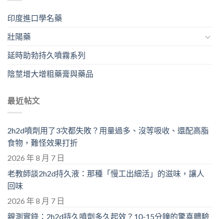
印度進口學名藥
壯陽藥
延時助勃持久噴霧系列
陰莖增大增粗藥膏與藥品
最近帖文
2h2d噴劑用了3次都失敗？用量過多、沒等吸收、還配高脂
食物，難怪效果打折
2026 年 8 月 7 日
老教師談2h2d持久液：那種「慢工出細活」的滋味，讓人
回味
2026 年 8 月 7 日
親測實錄：2h2d持久噴劑多久起效？10-15分鐘的驚喜體驗