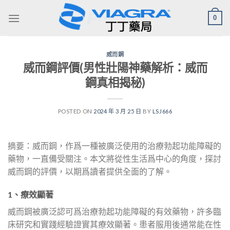
Skip
0
to
content
威而鋼
威而鋼評價(男性壯陽神藥解析：威而
鋼真相揭秘)
POSTED ON
2024 年 3 月 25 日
BY
LSJ666
摘要：威而鋼，作爲一種被廣泛使用的治療勃起功能障礙的
藥物，一直備受關注。本文將從性生活爲中心的角度，探討
威而鋼的評價，以期爲讀者提供全面的了解。
1、療效顯著
威而鋼被廣泛認可爲治療勃起功能障礙的有效藥物，許多臨
床研究和實踐經驗證實其療效顯著。患者服用後通常能在性