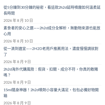
從5分鐘到30分鐘的秘密，看這款2h2d延時噴霧如何溫柔延
長時間
2026 年 8 月 10 日
素食者的安心之選——2h2d成分全解析，無動物來源也能放
心用
2026 年 8 月 10 日
從一滴到適宜——2H2D老用戶推薦用法，濃度慢慢調就對
了
2026 年 8 月 9 日
2h2d海外代購風險：假貨、扣關、成分不符，你真的敢賭
嗎？
2026 年 8 月 9 日
15ml隨身神器！2h2d噴劑小容量大滿足，包包必備好物開
箱
2026 年 8 月 9 日