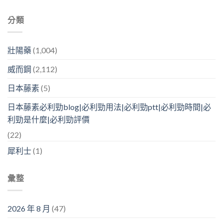
分類
壯陽藥
(1,004)
威而鋼
(2,112)
日本藤素
(5)
日本藤素必利勁blog|必利勁用法|必利勁ptt|必利勁時間|必
利勁是什麼|必利勁評價
(22)
犀利士
(1)
彙整
2026 年 8 月
(47)