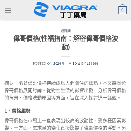
Skip
0
to
content
威而鋼
偉哥價格(性福指南：解密偉哥價格波
動)
POSTED ON
2024 年 4 月 10 日
BY
LSJ666
摘要：隨著偉哥價格持續成爲人們關注的焦點，本文將圍繞
偉哥價格展開討論。從對性生活的影響出發，分析偉哥價格
的背景、價格波動原因等方面，旨在深入探討這一話題。
1、價格趨勢
偉哥價格在市場上一直表現出較高的波動性，受多種因素影
響。一方面，需求量的變化直接影響了偉哥價格的浮動。另