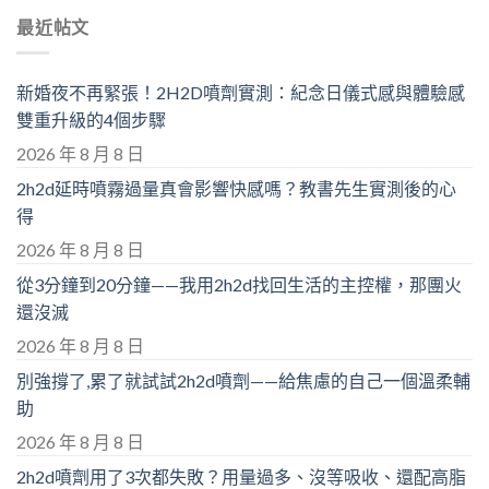
最近帖文
新婚夜不再緊張！2H2D噴劑實測：紀念日儀式感與體驗感
雙重升級的4個步驟
2026 年 8 月 8 日
2h2d延時噴霧過量真會影響快感嗎？教書先生實測後的心
得
2026 年 8 月 8 日
從3分鐘到20分鐘——我用2h2d找回生活的主控權，那團火
還沒滅
2026 年 8 月 8 日
別強撐了,累了就試試2h2d噴劑——給焦慮的自己一個溫柔輔
助
2026 年 8 月 8 日
2h2d噴劑用了3次都失敗？用量過多、沒等吸收、還配高脂