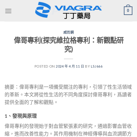
Skip
0
to
content
威而鋼
偉哥專利(探究維拉格專利：新觀點研
究)
POSTED ON
2024 年 4 月 11 日
BY
LSJ666
摘要：偉哥專利是一項備受關注的專利，引領了性生活領域
的革新。本文將從性生活的不同角度探討偉哥專利，爲讀者
提供全面的了解和觀點。
1、發現與原理
偉哥專利的發現始于對血管緊張素的研究，通過影響血管收
縮，進而改善性能力。其作用機制在神經傳導與血流調節方