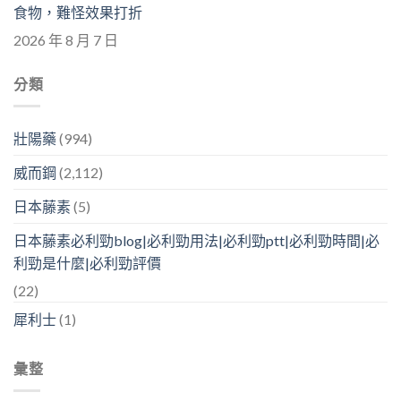
食物，難怪效果打折
2026 年 8 月 7 日
分類
壯陽藥
(994)
威而鋼
(2,112)
日本藤素
(5)
日本藤素必利勁blog|必利勁用法|必利勁ptt|必利勁時間|必
利勁是什麼|必利勁評價
(22)
犀利士
(1)
彙整