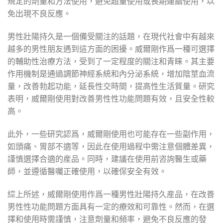
規定的劑量和方法使用，避免超量使用或長期連續使用，以
免出現不良反應。
男性壯陽持久是一個備受關注的話題，在現代社會中有越來
越多的男性朋友遇到這方面的困擾。威爾剛作爲一種可選擇
的輔助性治療方法，受到了一定程度的關注和青睐。其主要
作用機制是通過調節神經系統和內分泌系統，增加陰莖血流
量，改善勃起功能，延長性交時間，提高性生活質量。研究
表明，威爾剛使用對改善男性性功能問題有效，且安全性較
高。
此外，一些研究認爲，威爾剛使用也可能存在一些副作用，
如頭痛、胃部不適等，因此在使用過程中需注意個體差異，
謹慎選擇合適的産品。同時，建議在使用前咨詢醫生或藥
師，並遵循醫囑正確使用，以確保安全有效。
綜上所述，威爾剛使用作爲一種男性壯陽持久産品，在改善
男性性功能問題方面具有一定的療效和可靠性。然而，在選
擇和使用時需謹慎，注意劑量和頻率，避免不良反應的發