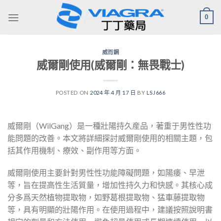
Skip
0
to
content
威而鋼
威爾剛使用(威爾剛：無畏戰士)
POSTED ON
2024 年 4 月 17 日
BY
LSJ666
威爾剛（WilGang）是一種壯陽持久産品，著重于男性性功
能問題的改善。本文將詳細探討威爾剛使用的相關主題，包
括其作用機制、療效、副作用等方面。
威爾剛使用主要針對男性性功能障礙問題，如陽痿、早泄
等，旨在提高性生活質量，增加性持久力和快感。其核心成
分多爲天然植物提取物，如野葛根提取物、猛車藤提取物
等，具有明顯的壯陽作用。在使用過程中，建議按照說明書