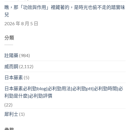
瞧，那「功效與作用」裡藏著的，是時光也偷不走的踏實味
兒
2026 年 8 月 5 日
分類
壯陽藥
(984)
威而鋼
(2,112)
日本藤素
(5)
日本藤素必利勁blog|必利勁用法|必利勁ptt|必利勁時間|必
利勁是什麼|必利勁評價
(22)
犀利士
(1)
彙整