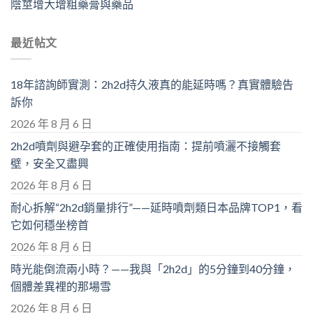
陰莖增大增粗藥膏與藥品
最近帖文
18年諮詢師實測：2h2d持久液真的能延時嗎？真實體驗告
訴你
2026 年 8 月 6 日
2h2d噴劑與避孕套的正確使用指南：提前噴灑不接觸套
壁，安全又盡興
2026 年 8 月 6 日
耐心拆解“2h2d銷量排行”——延時噴劑類日本品牌TOP1，看
它如何穩坐榜首
2026 年 8 月 6 日
時光能倒流兩小時？——我與「2h2d」的5分鐘到40分鐘，
個體差異裡的那場雪
2026 年 8 月 6 日