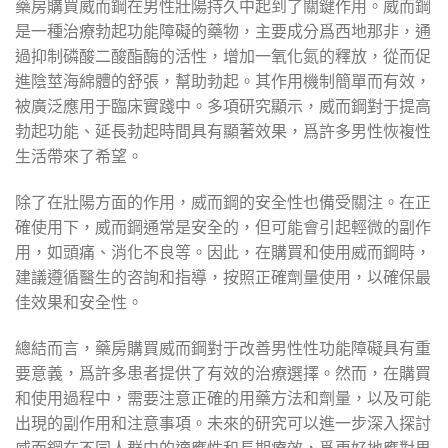
藥房購買威而鋼在男性壯陽持久中起到了關鍵作用。威而鋼
是一種治療勃起功能障礙的藥物，主要成分爲西地那非，通
過抑制磷酸二酸酯酶的活性，增加一氧化氮的釋放，從而促
進陰莖海綿體的舒張，幫助勃起。其作用機制簡單而有效，
被廣泛應用于臨床實踐中。多項研究顯示，威而鋼對于提高
勃起功能、延長勃起時間具有顯著效果，爲許多男性恢複性
生活帶來了希望。
除了在壯陽方面的作用，威而鋼的安全性也備受關注。在正
確使用下，威而鋼通常是安全的，但可能會引起輕微的副作
用，如頭痛、消化不良等。因此，在購買和使用威而鋼時，
建議遵循醫生的咨詢和指導，按照正確劑量使用，以確保最
佳效果和安全性。
總結而言，藥房購買威而鋼對于改善男性性功能障礙具有重
要意義，爲許多患者提供了有效的治療選擇。然而，在購買
和使用過程中，需要注意正確的用藥方法和劑量，以及可能
出現的副作用和注意事項。未來的研究可以進一步深入探討
威而鋼在不同人群中的適應性和長期療效，爲更好地應對男