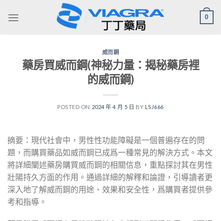
Skip
0
to
content
威而鋼
藥房買威而鋼(神秘力量：揭秘藥房裡
的威而鋼)
POSTED ON
2024 年 4 月 5 日
BY
LSJ666
摘要：現代社會中，男性性功能障礙是一個普遍存在的問
題，而購買藥品如威而鋼已成爲一種常見的解決方式。本文
將詳細闡述藥房購買威而鋼的相關信息，重點探討其在男性
壯陽持久方面的作用。通過詳細的解釋和論證，引導讀者更
深入地了解威而鋼的用途、效果和安全性，爲購買者提供參
考和指導。