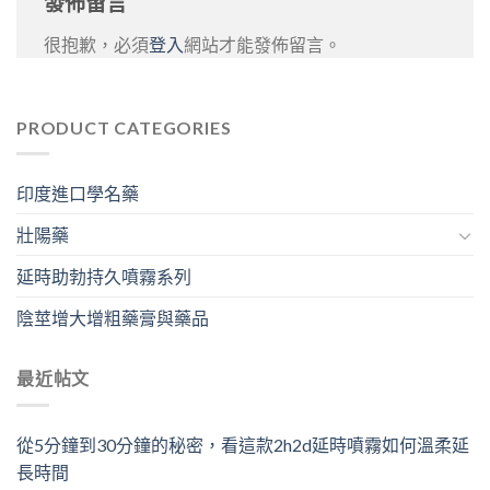
發佈留言
很抱歉，必須
登入
網站才能發佈留言。
PRODUCT CATEGORIES
印度進口學名藥
壯陽藥
延時助勃持久噴霧系列
陰莖增大增粗藥膏與藥品
最近帖文
從5分鐘到30分鐘的秘密，看這款2h2d延時噴霧如何溫柔延
長時間