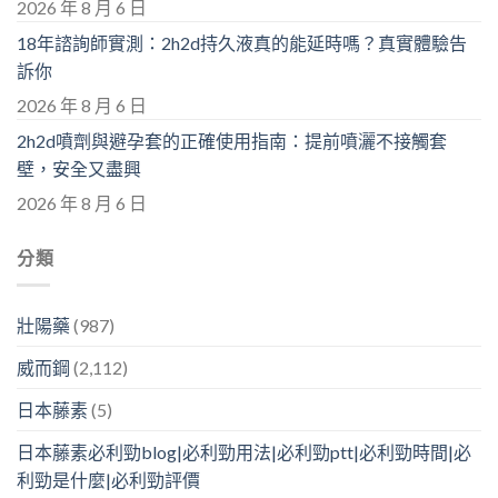
2026 年 8 月 6 日
18年諮詢師實測：2h2d持久液真的能延時嗎？真實體驗告
訴你
2026 年 8 月 6 日
2h2d噴劑與避孕套的正確使用指南：提前噴灑不接觸套
壁，安全又盡興
2026 年 8 月 6 日
分類
壯陽藥
(987)
威而鋼
(2,112)
日本藤素
(5)
日本藤素必利勁blog|必利勁用法|必利勁ptt|必利勁時間|必
利勁是什麼|必利勁評價