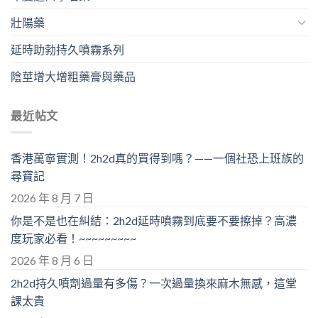
壯陽藥
延時助勃持久噴霧系列
陰莖增大增粗藥膏與藥品
最近帖文
香港萬寧實測！2h2d真的買得到嗎？——一個社恐上班族的
尋寶記
2026 年 8 月 7 日
你是不是也在糾結：2h2d延時噴霧到底要不要擦掉？高濃
度玩家必看！~~~~~~~~~
2026 年 8 月 6 日
2h2d持久噴劑過量有多傷？一次過量換來麻木無感，這堂
課太貴