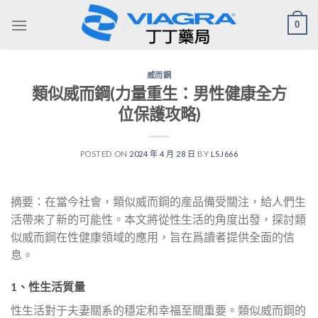
Skip
0
to
content
威而鋼
類似威而鋼(力量重生：男性健康全方
位保護攻略)
POSTED ON
2024 年 4 月 28 日
BY
LSJ666
摘要：在當今社會，類似威而鋼的産品備受關注，給人們生
活帶來了新的可能性。本文將從性生活的角度出發，探討類
似威而鋼在性健康領域的應用，旨在爲讀者提供全面的信
息。
1、性生活質量
性生活對于夫妻關系的穩定和幸福至關重要。類似威而鋼的