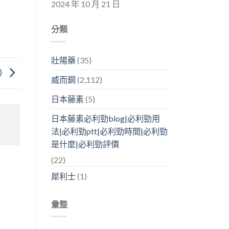
2024 年 10 月 21 日
分類
壯陽藥
(35)
)
威而鋼
(2,112)
日本藤素
(5)
日本藤素必利勁blog|必利勁用
法|必利勁ptt|必利勁時間|必利勁
是什麼|必利勁評價
(22)
犀利士
(1)
彙整