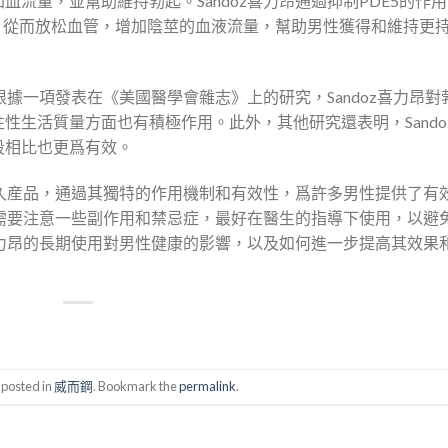
流量，並幫助維持勃起。Sandoz喜力昂通過抑制PDE5的作
，從而放松血管，增加陰莖的血液流量，幫助男性獲得和維持更
根據一項發表在《美國醫學會雜志》上的研究，Sandoz喜力昂對
性生活質量方面也有積極作用。此外，其他研究還表明，Sando
段相比也更爲有效。
陽持久産品，通過其獨特的作用機制和有效性，爲許多男性提供了有
，也需要注意一些副作用和禁忌症，最好在醫生的指導下使用，以避
z喜力昂的長期使用對男性健康的影響，以及如何進一步提高其效果
 posted in
威而鋼
. Bookmark the
permalink
.