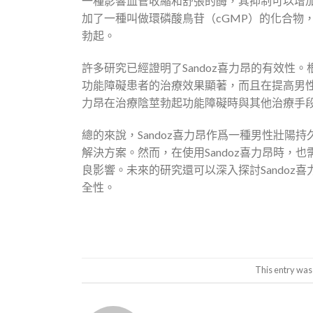
一種影響血管收縮和舒張的酶，其抑制可以增加血
加了一種叫做環磷酸鳥苷（cGMP）的化合物
勃起。
許多研究已經證明了Sandoz喜力昂的有效性。
功能障礙患者的治療效果顯著，而且在提高男性
力昂在治療陰莖勃起功能障礙時與其他治療手
總的來說，Sandoz喜力昂作爲一種男性壯
解決方案。然而，在使用Sandoz喜力昂時
良影響。未來的研究還可以深入探討Sando
全性。
This entry was