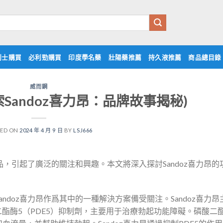
利士購買
必利勁購買
印度學名藥
壯陽藥推薦
持久液推薦
商品總目錄
威而鋼
探索Sandoz喜力昂：品牌故事揭秘)
TED ON
2024 年 4 月 9 日
BY
LSJ666
品，引起了廣泛的關注和興趣。本文將深入探討Sandoz喜力昂的
doz喜力昂作爲其中的一種解決方案備受關注。Sandoz喜力昂
種磷酸二酯酶5（PDE5）抑制劑，主要用于治療勃起功能障礙。磷酸二