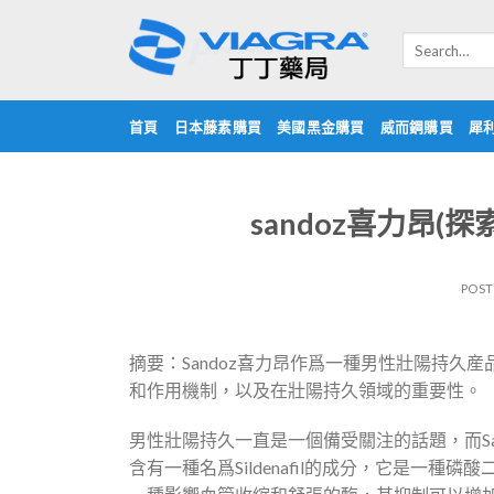
Skip
to
Search
for:
content
首頁
日本藤素購買
美國黑金購買
威而鋼購買
犀
sandoz喜力昂(
POS
摘要：Sandoz喜力昂作爲一種男性壯陽持久産
和作用機制，以及在壯陽持久領域的重要性。
男性壯陽持久一直是一個備受關注的話題，而San
含有一種名爲Sildenafil的成分，它是一