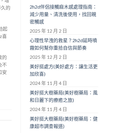
用，增
2h2d伴侶接觸麻木感處理指南：
持久的
減少用量、清洗後使用，找回親
密觸感
勃起
2025 年 12 月 2 日
z喜
心理性早洩的救星？2h2d延時噴
霧如何幫你重拾自信與節奏
2025 年 12 月 2 日
效的
免不
美好挺處方(美好處方：讓生活更
和安
加欣喜)
2024 年 11 月 4 日
美好挺大樹藥局(美好樹藥局：風
和日麗下的療癒之旅)
2024 年 11 月 4 日
美好挺大樹藥局(美好樹藥局：健
康超市調查報道)