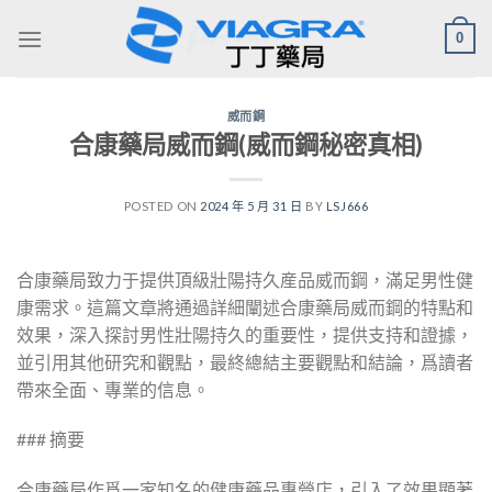
Skip
0
to
content
威而鋼
合康藥局威而鋼(威而鋼秘密真相)
POSTED ON
2024 年 5 月 31 日
BY
LSJ666
合康藥局致力于提供頂級壯陽持久産品威而鋼，滿足男性健
康需求。這篇文章將通過詳細闡述合康藥局威而鋼的特點和
效果，深入探討男性壯陽持久的重要性，提供支持和證據，
並引用其他研究和觀點，最終總結主要觀點和結論，爲讀者
帶來全面、專業的信息。
### 摘要
合康藥局作爲一家知名的健康藥品專營店，引入了效果顯著