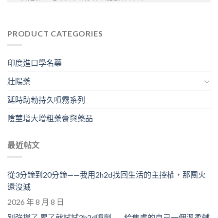
PRODUCT CATEGORIES
印度進口學名藥
壯陽藥
延時助勃持久噴霧系列
陰莖增大增粗藥膏與藥品
最近帖文
從3分鐘到20分鐘——我用2h2d找回生活的主控權，那團火
還沒滅
2026 年 8 月 8 日
別強撐了,累了就試試2h2d噴劑——給焦慮的自己一個溫柔輔