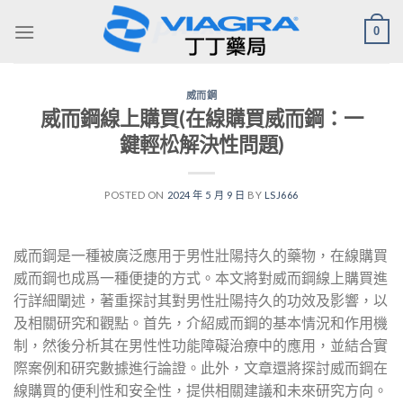
Skip
0
to
content
威而鋼
威而鋼線上購買(在線購買威而鋼：一
鍵輕松解決性問題)
POSTED ON
2024 年 5 月 9 日
BY
LSJ666
威而鋼是一種被廣泛應用于男性壯陽持久的藥物，在線購買
威而鋼也成爲一種便捷的方式。本文將對威而鋼線上購買進
行詳細闡述，著重探討其對男性壯陽持久的功效及影響，以
及相關研究和觀點。首先，介紹威而鋼的基本情況和作用機
制，然後分析其在男性性功能障礙治療中的應用，並結合實
際案例和研究數據進行論證。此外，文章還將探討威而鋼在
線購買的便利性和安全性，提供相關建議和未來研究方向。