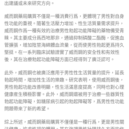
出建議或未來研究方向。
威而鋼藥局購買不僅是一種消費行爲，更體現了男性對自身
性功能的重視。隨著生活壓力增加、性生活質量需求提升，
威而鋼作爲一種有效的治療男性勃起功能障礙的藥物備受青
睐。其主要成分爲西地那非，通過抑制磷酸二酯酶，促進血
管擴張，增加陰莖海綿體血流量，從而使男性勃起更爲持久
堅挺。在一系列臨床試驗證實了威而鋼的安全性和有效性
後，其在治療勃起功能障礙方面已經得到了廣泛認可。
此外，威而鋼也被廣泛應用于男性性生活質量的提升，延長
勃起時間，增加性生活的樂趣。研究表明，使用威而鋼後，
男性勃起功能改善明顯，性生活滿意度提高，同時也對心理
健康産生積極影響。此外，威而鋼還被用于治療一些器質性
勃起功能障礙，如糖尿病引起的勃起障礙等，爲男性性功能
問題帶來了新的希望。
綜上所述，威而鋼藥局購買不僅僅是一種行爲，更是男性關
注健康、追求性福的體現。其在強調男性壯陽持久方面的作