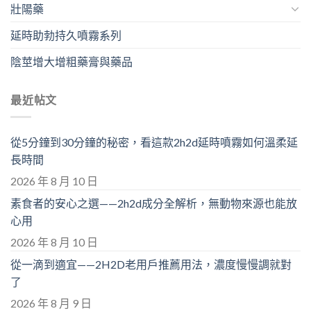
壯陽藥
延時助勃持久噴霧系列
陰莖增大增粗藥膏與藥品
最近帖文
從5分鐘到30分鐘的秘密，看這款2h2d延時噴霧如何溫柔延
長時間
2026 年 8 月 10 日
素食者的安心之選——2h2d成分全解析，無動物來源也能放
心用
2026 年 8 月 10 日
從一滴到適宜——2H2D老用戶推薦用法，濃度慢慢調就對
了
2026 年 8 月 9 日