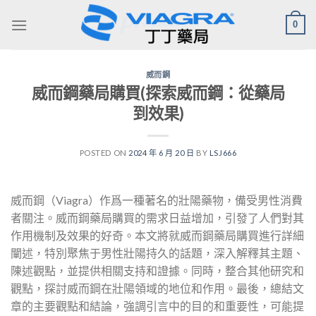
Skip
0
to
content
威而鋼
威而鋼藥局購買(探索威而鋼：從藥局
到效果)
POSTED ON
2024 年 6 月 20 日
BY
LSJ666
威而鋼（Viagra）作爲一種著名的壯陽藥物，備受男性消費
者關注。威而鋼藥局購買的需求日益增加，引發了人們對其
作用機制及效果的好奇。本文將就威而鋼藥局購買進行詳細
闡述，特別聚焦于男性壯陽持久的話題，深入解釋其主題、
陳述觀點，並提供相關支持和證據。同時，整合其他研究和
觀點，探討威而鋼在壯陽領域的地位和作用。最後，總結文
章的主要觀點和結論，強調引言中的目的和重要性，可能提