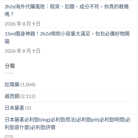
2h2d海外代購風險：假貨、扣關、成分不符，你真的敢賭
嗎？
2026 年 8 月 9 日
15ml隨身神器！2h2d噴劑小容量大滿足，包包必備好物開
箱
2026 年 8 月 9 日
分類
壯陽藥
(1,004)
威而鋼
(2,112)
日本藤素
(5)
日本藤素必利勁blog|必利勁用法|必利勁ptt|必利勁時間|必
利勁是什麼|必利勁評價
(22)