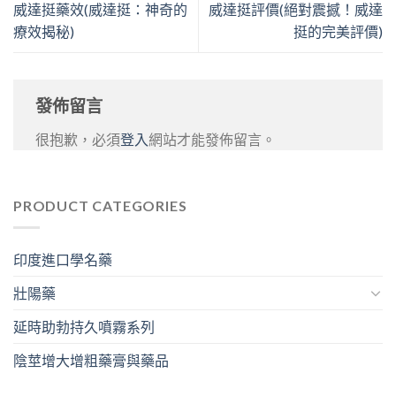
威達挺藥效(威達挺：神奇的
威達挺評價(絕對震撼！威達
療效揭秘)
挺的完美評價)
發佈留言
很抱歉，必須
登入
網站才能發佈留言。
PRODUCT CATEGORIES
印度進口學名藥
壯陽藥
延時助勃持久噴霧系列
陰莖增大增粗藥膏與藥品