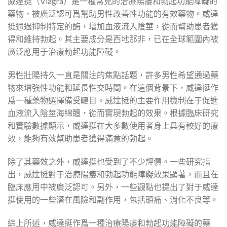
威達挺（Viagra）是一種常見的治療陽痿和勃起功能障礙的
藥物，被廣泛認可爲幫助男性改善性功能的有效藥物。威達
挺通過抑制特定的酶，增加血液流入陰莖，從而幫助患者獲
得和維持勃起。其主要成分是西地那非，已在全球範圍內被
廣泛應用于治療勃起功能障礙。
男性壯陽持久一直是關注的焦點話題，許多男性希望通過藥
物來增強性功能和延長性交時間。在這個背景下，威達挺作
爲一種藥物選擇備受矚目。威達挺的主要作用機制在于促進
血液流入陰莖海綿體，從而實現勃起的效果。根據臨床研究
和實驗數據顯示，威達挺在大多數使用者身上具有較好的療
效，能夠有效幫助患者獲得滿意的勃起。
除了其藥效之外，威達挺也受到了不少評價。一些研究指
出，威達挺對于治療陽痿和勃起功能障礙效果顯著，而且在
臨床應用中被廣泛認可。另外，一些觀點也提出了對于威達
挺使用的一些潛在風險和副作用，包括頭痛、消化不良等。
綜上所述，威達挺作爲一種治療陽痿和勃起功能障礙的藥