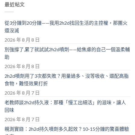
最近帖文
從3分鐘到20分鐘——我用2h2d找回生活的主控權，那團火
還沒滅
2026 年 8 月 8 日
別強撐了,累了就試試2h2d噴劑——給焦慮的自己一個溫柔輔
助
2026 年 8 月 8 日
2h2d噴劑用了3次都失敗？用量過多、沒等吸收、還配高脂
食物，難怪效果打折
2026 年 8 月 7 日
老教師談2h2d持久液：那種「慢工出細活」的滋味，讓人
回味
2026 年 8 月 7 日
親測實錄：2h2d持久噴劑多久起效？10-15分鐘的驚喜體驗