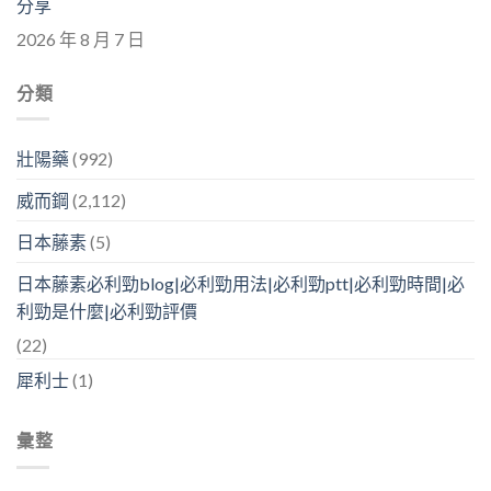
分享
2026 年 8 月 7 日
分類
壯陽藥
(992)
威而鋼
(2,112)
日本藤素
(5)
日本藤素必利勁blog|必利勁用法|必利勁ptt|必利勁時間|必
利勁是什麼|必利勁評價
(22)
犀利士
(1)
彙整