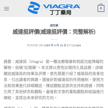
Skip
0
to
content
威而鋼
威達挺評價(威達挺評價：完整解析)
POSTED ON
2024 年 6 月 26 日
BY
LSJ666
摘要：威達挺（Viagra）是一種治療陽痿和勃起功能障礙的
藥物，俗稱“壯陽藥”。本文將以男性壯陽持久爲話題，詳細
闡述威達挺的效果及評價。首先簡要介紹了威達挺的背景信
息，引出讀者的興趣。隨後針對威達挺的作用機制、使用方
法和效果進行詳細闡述，陳述觀點並提供支持和證據，同時
引用了其他研究和觀點。最後對文章的重點觀點和結論進行
總結，並提出未來研究的方向。