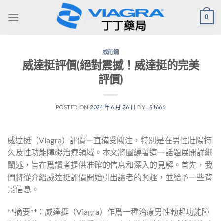
Skip
0
to
content
威而鋼
威達挺評價(絕對震撼！威達挺的完美
評價)
POSTED ON
2024 年 6 月 26 日
BY
LSJ666
威達挺（Viagra）評價一直備受關注，特別是在男性壯陽持
久及性功能障礙治療領域。本文將圍繞著這一話題展開詳細
闡述，旨在爲讀者提供准確的信息和深入的見解。首先，我
們將從介紹威達挺評價開始引出讀者的興趣，並給予一些背
景信息。
**摘要**：威達挺（Viagra）作爲一種治療男性勃起功能障