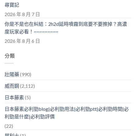
尋寶記
2026 年 8 月 7 日
你是不是也在糾結：2h2d延時噴霧到底要不要擦掉？高濃
度玩家必看！~~~~~~~~~
2026 年 8 月 6 日
分類
壯陽藥
(990)
威而鋼
(2,112)
日本藤素
(5)
日本藤素必利勁blog|必利勁用法|必利勁ptt|必利勁時間|必
利勁是什麼|必利勁評價
(22)
犀利士
(1)