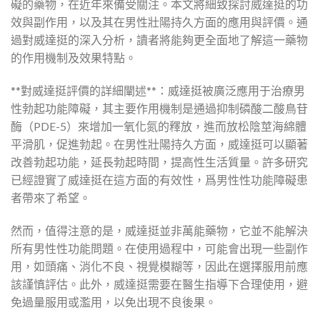
礙的藥物，在近年來備受關注。本文將細致探討威達挺的功
效與副作用，以及其在男性壯陽持久方面的應用與評價。通
過對威達挺的深入分析，讀者將能夠更全面地了解這一藥物
的作用機制及效果特點。
**對威達挺評價的詳細闡述**：威達挺被廣泛應用于治療男
性勃起功能障礙，其主要作用機制是通過抑制磷酸二酸鳥苷
酶（PDE-5）來增加一氧化氮的釋放，進而放松陰莖海綿體
平滑肌，促進勃起。在男性壯陽持久方面，威達挺可以顯著
改善勃起功能，延長勃起時間，提高性生活質量。許多研究
已經證實了威達挺在這方面的有效性，爲男性性功能障礙患
者帶來了希望。
然而，值得注意的是，威達挺並非萬能藥物，它並不能解決
所有男性性功能問題。在使用過程中，可能會出現一些副作
用，如頭痛、消化不良、視覺模糊等，因此在選擇服用前應
該謹慎評估。此外，威達挺需要在醫生指導下合理使用，避
免過量服用或濫用，以免出現不良後果。