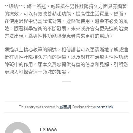
**總結**：綜上所述，威達挺在男性壯陽持久方面具有顯著
的療效，可以有效改善勃起功能，提高性生活質量。然而，
在使用過程中仍需謹慎對待，遵醫囑使用，避免不必要的風
險。隨著科學技術的不斷發展，未來或許會有更先進的治療
方法出現，爲男性性功能障礙患者帶來更好的幫助。
通過以上精心執筆的闡述，相信讀者可以更清晰地了解威達
挺在男性壯陽持久方面的評價，以及對其在治療男性性功能
障礙中的作用。願本文爲您提供有益的信息和見解，引領您
更深入地探索這一領域的知識。
This entry was posted in
威而鋼
. Bookmark the
permalink
.
LSJ666