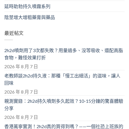
延時助勃持久噴霧系列
陰莖增大增粗藥膏與藥品
最近帖文
2h2d噴劑用了3次都失敗？用量過多、沒等吸收、還配高脂
食物，難怪效果打折
2026 年 8 月 7 日
老教師談2h2d持久液：那種「慢工出細活」的滋味，讓人
回味
2026 年 8 月 7 日
親測實錄：2h2d持久噴劑多久起效？10-15分鐘的驚喜體驗
分享
2026 年 8 月 7 日
香港萬寧實測！2h2d真的買得到嗎？——一個社恐上班族的