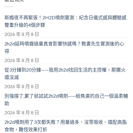
新婚夜不再緊張！2H2D噴劑實測：紀念日儀式感與體驗感
雙重升級的4個步驟
2026 年 8 月 8 日
2h2d延時噴霧過量真會影響快感嗎？教書先生實測後的心
得
2026 年 8 月 8 日
從3分鐘到20分鐘——我用2h2d找回生活的主控權，那團火
還沒滅
2026 年 8 月 8 日
別強撐了,累了就試試2h2d噴劑——給焦慮的自己一個溫柔輔
助
2026 年 8 月 8 日
2h2d噴劑用了3次都失敗？用量過多、沒等吸收、還配高脂
食物，難怪效果打折