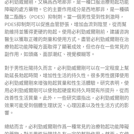
必利勁威爾剛，又稱爲西地那非，是一種口服治療勃起功能
障礙的處方藥物。它的主要作用成分是西地那非，是一種磷
酸二酯酶5（PDE5）抑制劑。當一個男性受到性刺激時，
PDE5抑制劑可以促進血管舒張，增加血流到陰莖，從而幫
助維持並獲得更硬的勃起。使用必利勁威爾剛前，建議咨詢
醫生以獲取正確的劑量和使用方式。盡管必利勁威爾剛在治
療勃起功能障礙方面取得了顯著成效，但也存在一些常見的
副作用，如頭痛、面部潮紅、視覺模糊等。
對于男性壯陽持久而言，必利勁威爾剛可以在一定程度上幫
助延長勃起時間，增加性生活的持久性。很多男性選擇使用
必利勁威爾剛來增強勃起質量和性生活體驗。研究表明，使
用必利勁威爾剛可以使勃起硬度和持久時間有所提升，從而
改善性生活質量。此外，一些研究還指出，必利勁威爾剛的
效果可能受到個體生理狀況、心理因素以及性生活方式的影
響。
總結而言，必利勁威爾剛作爲一種常見的治療勃起功能障礙
的藥物，對于男性壯陽持久有一定的幫助作用。然而，在使