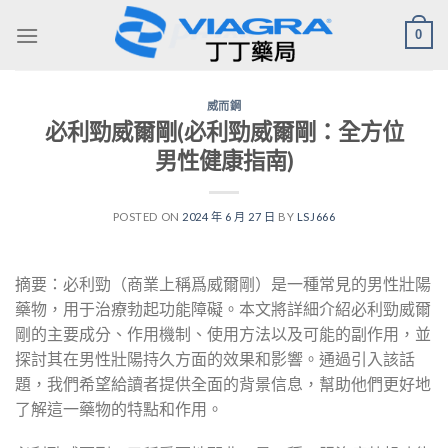
Skip
0
to
content
威而鋼
必利勁威爾剛(必利勁威爾剛：全方位
男性健康指南)
POSTED ON
2024 年 6 月 27 日
BY
LSJ666
摘要：必利勁（商業上稱爲威爾剛）是一種常見的男性壯陽
藥物，用于治療勃起功能障礙。本文將詳細介紹必利勁威爾
剛的主要成分、作用機制、使用方法以及可能的副作用，並
探討其在男性壯陽持久方面的效果和影響。通過引入該話
題，我們希望給讀者提供全面的背景信息，幫助他們更好地
了解這一藥物的特點和作用。