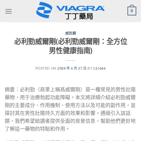
Skip
0
to
content
威而鋼
必利勁威爾剛(必利勁威爾剛：全方位
男性健康指南)
POSTED ON
2024 年 6 月 27 日
BY
LSJ666
摘要：必利勁（商業上稱爲威爾剛）是一種常見的男性壯陽
藥物，用于治療勃起功能障礙。本文將詳細介紹必利勁威爾
剛的主要成分、作用機制、使用方法以及可能的副作用，並
探討其在男性壯陽持久方面的效果和影響。通過引入該話
題，我們希望給讀者提供全面的背景信息，幫助他們更好地
了解這一藥物的特點和作用。