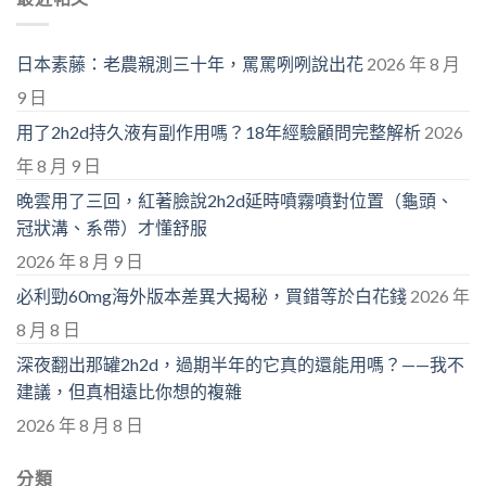
日本素藤：老農親測三十年，罵罵咧咧說出花
2026 年 8 月
9 日
用了2h2d持久液有副作用嗎？18年經驗顧問完整解析
2026
年 8 月 9 日
晚雲用了三回，紅著臉說2h2d延時噴霧噴對位置（龜頭、
冠狀溝、系帶）才懂舒服
2026 年 8 月 9 日
必利勁60mg海外版本差異大揭秘，買錯等於白花錢
2026 年
8 月 8 日
深夜翻出那罐2h2d，過期半年的它真的還能用嗎？——我不
建議，但真相遠比你想的複雜
2026 年 8 月 8 日
分類