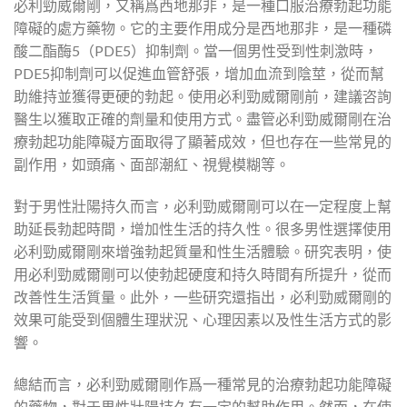
必利勁威爾剛，又稱爲西地那非，是一種口服治療勃起功能
障礙的處方藥物。它的主要作用成分是西地那非，是一種磷
酸二酯酶5（PDE5）抑制劑。當一個男性受到性刺激時，
PDE5抑制劑可以促進血管舒張，增加血流到陰莖，從而幫
助維持並獲得更硬的勃起。使用必利勁威爾剛前，建議咨詢
醫生以獲取正確的劑量和使用方式。盡管必利勁威爾剛在治
療勃起功能障礙方面取得了顯著成效，但也存在一些常見的
副作用，如頭痛、面部潮紅、視覺模糊等。
對于男性壯陽持久而言，必利勁威爾剛可以在一定程度上幫
助延長勃起時間，增加性生活的持久性。很多男性選擇使用
必利勁威爾剛來增強勃起質量和性生活體驗。研究表明，使
用必利勁威爾剛可以使勃起硬度和持久時間有所提升，從而
改善性生活質量。此外，一些研究還指出，必利勁威爾剛的
效果可能受到個體生理狀況、心理因素以及性生活方式的影
響。
總結而言，必利勁威爾剛作爲一種常見的治療勃起功能障礙
的藥物，對于男性壯陽持久有一定的幫助作用。然而，在使