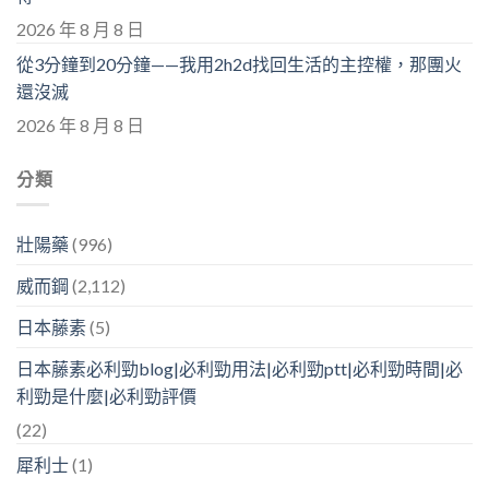
2026 年 8 月 8 日
從3分鐘到20分鐘——我用2h2d找回生活的主控權，那團火
還沒滅
2026 年 8 月 8 日
分類
壯陽藥
(996)
威而鋼
(2,112)
日本藤素
(5)
日本藤素必利勁blog|必利勁用法|必利勁ptt|必利勁時間|必
利勁是什麼|必利勁評價
(22)
犀利士
(1)