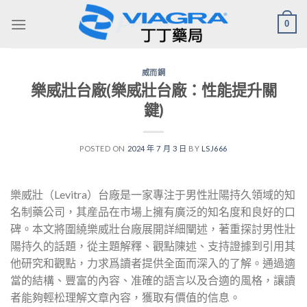
Skip
0
to
content
威而鋼
樂威壯台廠(樂威壯台廠：性能提升關
鍵)
POSTED ON
2024 年 7 月 3 日
BY
LSJ666
樂威壯（Levitra）台廠是一家專注于男性壯陽持久領域的知
名制藥公司，其産品在市場上擁有廣泛的知名度和良好的口
碑。本文將圍繞樂威壯台廠展開詳細闡述，著重探討男性壯
陽持久的話題，從主題解釋、觀點陳述、支持證據到引用其
他研究和觀點，力求爲讀者提供全面而深入的了解。通過適
當的結構、豐富的內容、准確的語言以及合適的風格，讓讀
者能夠輕松理解文章內容，獲取有價值的信息。