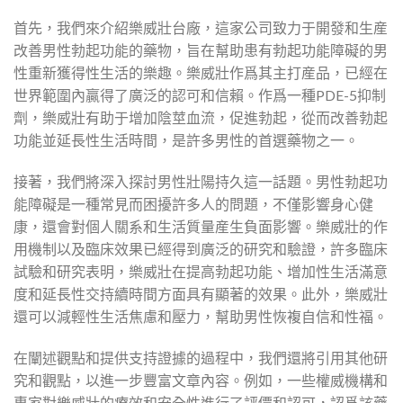
首先，我們來介紹樂威壯台廠，這家公司致力于開發和生産
改善男性勃起功能的藥物，旨在幫助患有勃起功能障礙的男
性重新獲得性生活的樂趣。樂威壯作爲其主打産品，已經在
世界範圍內贏得了廣泛的認可和信賴。作爲一種PDE-5抑制
劑，樂威壯有助于增加陰莖血流，促進勃起，從而改善勃起
功能並延長性生活時間，是許多男性的首選藥物之一。
接著，我們將深入探討男性壯陽持久這一話題。男性勃起功
能障礙是一種常見而困擾許多人的問題，不僅影響身心健
康，還會對個人關系和生活質量産生負面影響。樂威壯的作
用機制以及臨床效果已經得到廣泛的研究和驗證，許多臨床
試驗和研究表明，樂威壯在提高勃起功能、增加性生活滿意
度和延長性交持續時間方面具有顯著的效果。此外，樂威壯
還可以減輕性生活焦慮和壓力，幫助男性恢複自信和性福。
在闡述觀點和提供支持證據的過程中，我們還將引用其他研
究和觀點，以進一步豐富文章內容。例如，一些權威機構和
專家對樂威壯的療效和安全性進行了評價和認可，認爲該藥