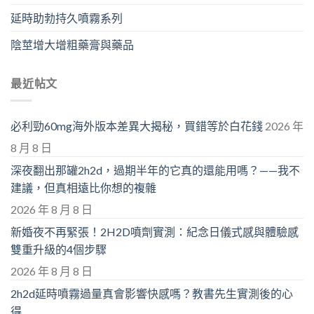
延時助勃持久噴霧系列
陰莖增大增粗藥膏與藥品
最近帖文
必利勁60mg海外版本差異大揭秘，買錯等於白花錢
2026 年
8 月 8 日
深夜翻出那罐2h2d，過期半年的它真的還能用嗎？——我不
建議，但真相遠比你想的複雜
2026 年 8 月 8 日
新婚夜不再緊張！2H2D噴劑實測：紀念日儀式感與體驗感
雙重升級的4個步驟
2026 年 8 月 8 日
2h2d延時噴霧過量真會影響快感嗎？教書先生實測後的心
得