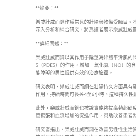
**摘要：**
樂威壯威而鋼作爲常見的壯陽藥物備受矚目。
深入分析和綜合研究，將爲讀者展示樂威壯威
**詳細闡述：**
樂威壯威而鋼以其作用于陰莖海綿體平滑肌的
5（PDE5）的作用，增加一氧化氮（NO）
能障礙的男性提供有效的治療途徑。
研究表明，樂威壯威而鋼在壯陽持久方面具有顯
作用，持續時間可長達4至6小時。這種持久性
此外，樂威壯威而鋼也被證實能夠提高勃起硬
管擴張和血流增加的促進作用，幫助改善患者
研究者指出，樂威壯威而鋼在改善男性性生活