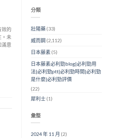
分類
壯陽藥
(33)
有效的
在。未
威而鋼
(2,112)
和滿意
日本藤素
(5)
日本藤素必利勁blog|必利勁用
法|必利勁ptt|必利勁時間|必利勁
是什麼|必利勁評價
(22)
犀利士
(1)
彙整
2024 年 11 月
(2)