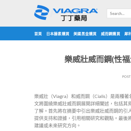
Skip
to
Search
for:
content
首頁
日本藤素購買
美國黑金購買
威而鋼購買
犀
樂威壯威而鋼(性
POS
樂威壯（Viagra）和威而鋼（Cialis）
文將圍繞樂威壯威而鋼展開詳細闡述，包括其
了解。首先將在摘要中引出樂威壯威而鋼的引
提供支持和證據，引用相關研究和觀點。最後
建議或未來研究方向。