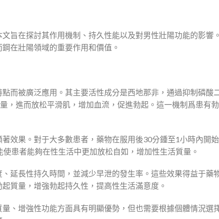
本文旨在探討其作用機制、持久性能以及對男性壯陽功能的影響
而鋼在壯陽領域的重要作用和價值。
特點而被廣泛應用。其主要活性成分是西地那非，通過抑制磷酸
的含量，進而放松平滑肌，增加血流，促進勃起。這一機制爲患有
著效果。對于大多數患者，藥物在服用後30分鍾至1小時內開
能使患者能夠在性生活中更加放松自如，增加性生活質量。
度、延長性持久時間，並減少早泄的發生率。這些效果得益于藥
勃起質量，增強勃起持久性，提高性生活滿意度。
質量、增強性功能方面具有明顯優勢，但也需要根據個體情況選