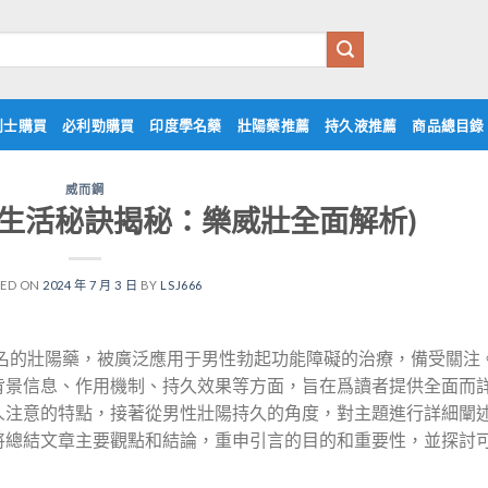
利士購買
必利勁購買
印度學名藥
壯陽藥推薦
持久液推薦
商品總目錄
威而鋼
福生活秘訣揭秘：樂威壯全面解析)
TED ON
2024 年 7 月 3 日
BY
LSJ666
是兩種著名的壯陽藥，被廣泛應用于男性勃起功能障礙的治療，備受關注
背景信息、作用機制、持久效果等方面，旨在爲讀者提供全面而
人注意的特點，接著從男性壯陽持久的角度，對主題進行詳細闡
將總結文章主要觀點和結論，重申引言的目的和重要性，並探討