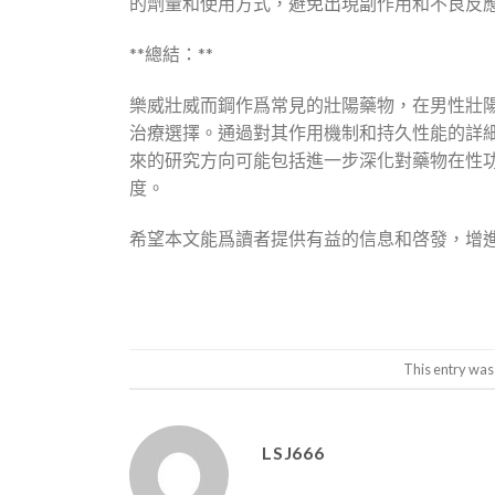
的劑量和使用方式，避免出現副作用和不良反
**總結：**
樂威壯威而鋼作爲常見的壯陽藥物，在男性壯
治療選擇。通過對其作用機制和持久性能的詳
來的研究方向可能包括進一步深化對藥物在性
度。
希望本文能爲讀者提供有益的信息和啓發，增
This entry was
LSJ666