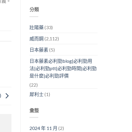
意義。
分類
壯陽藥
(33)
威而鋼
(2,112)
日本藤素
(5)
日本藤素必利勁blog|必利勁用
法|必利勁ptt|必利勁時間|必利勁
是什麼|必利勁評價
(22)
犀利士
(1)
)
彙整
2024 年 11 月
(2)