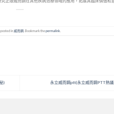
研究正版威而鋼在其他疾病治療領域的應用，拓展其臨床價值和
 posted in
威而鋼
. Bookmark the
permalink
.
秘)
永立威而鋼ptt(永立威而鋼PTT熱議