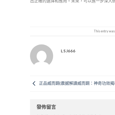
出正確的選擇和應用。未來，可以進一步深入
This entry was
LSJ666
正品威而鋼(震撼解讀威而鋼：神奇功效揭
發佈留言