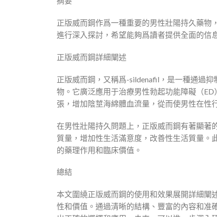
摘要
正版威而鋼作爲一種重要的男性壯陽持久藥物
進行深入探討，希望能夠爲讀者提供全面的信
正版威而鋼詳細闡述
正版威而鋼，又稱爲-sildenafil，是一種
物。它廣泛應用于治療男性勃起功能障礙（E
張，增加陰莖海綿體血流量，從而使男性在性
在男性壯陽持久問題上，正版威而鋼有著顯著
質量，增加性生活滿意度，改善性生活質量。
的藥理作用和臨床價值。
總結
本文圍繞正版威而鋼的使用和效果展開詳細闡
性和價值。通過清晰的結構、豐富的內容和准