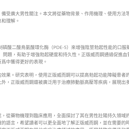
，備受廣大男性關注。本文將從藥物背景、作用機理、使用方法
息和理解。
通過抑制磷酸二酸鳥氨酸環化酶（PDE-5）來增強陰莖勃起性能的口服
D）問題，有助于增強勃起硬度和持久性。正版威而鋼通過促進血
行爲中獲得更好的表現。
的效果。研究表明，使用正版威而鋼可以提高勃起功能障礙患者
此外，正版威而鋼還被廣泛用于治療肺動脈高壓等疾病，展現出
述，從藥物機理到臨床應用，全面探討了其在男性壯陽持久領域
確的語言，希望讀者可以更全面地了解正版威而鋼，並在需要的