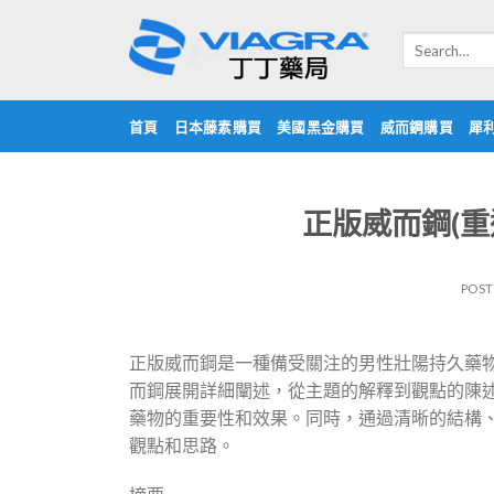
Skip
to
Search
for:
content
首頁
日本藤素購買
美國黑金購買
威而鋼購買
犀
正版威而鋼(
POS
正版威而鋼是一種備受關注的男性壯陽持久藥
而鋼展開詳細闡述，從主題的解釋到觀點的陳
藥物的重要性和效果。同時，通過清晰的結構
觀點和思路。