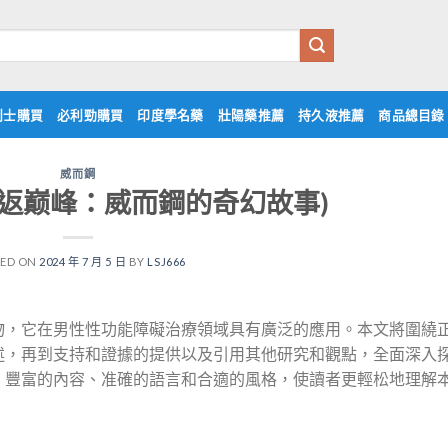
利士購買
必利勁購買
印度學名藥
壯陽藥推薦
持久液推薦
商品總目錄
威而鋼
重返巅峰：威而鋼的奇幻故事)
TED ON
2024 年 7 月 5 日
BY
LSJ666
物，它在男性性功能障礙治療領域具有廣泛的應用。本文將圍繞
述，再到支持和證據的提供以及引用其他研究和觀點，全面深入
、豐富的內容、准確的語言和合適的風格，使讀者更輕松地理解