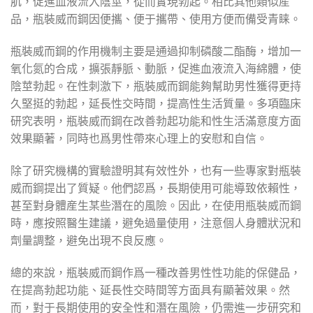
肌，促進血液流入陰莖，從而實現勃起。相比其他類似産
品，瓶裝威而鋼因便攜、便于攜帶、使用方便而備受青睐。
瓶裝威而鋼的作用機制主要是通過抑制磷酸二酯酶，增加一
氧化氮的合成，擴張靜脈、動脈，促進血液流入海綿體，使
陰莖勃起。在性刺激下，瓶裝威而鋼能夠幫助男性獲得更持
久堅挺的勃起，延長性交時間，提高性生活質量。多項臨床
研究表明，瓶裝威而鋼在改善勃起功能和性生活滿意度方面
效果顯著，同時也爲男性帶來心理上的安慰和自信。
除了研究機構的實驗證明其有效性外，也有一些專家對瓶裝
威而鋼提出了質疑。他們認爲，長期使用可能導致依賴性，
甚至對身體産生某些潛在的風險。因此，在使用瓶裝威而鋼
時，應按照醫生建議，避免過量使用，注意個人身體狀況和
劑量調整，避免出現不良反應。
總的來說，瓶裝威而鋼作爲一種改善男性性功能的保健品，
在提高勃起功能、延長性交時間等方面具有顯著效果。然
而，對于長期使用的安全性和潛在風險，仍需進一步研究和