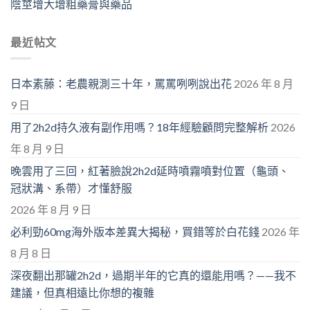
陰莖增大增粗藥膏與藥品
最近帖文
日本素藤：老農親測三十年，罵罵咧咧說出花
2026 年 8 月
9 日
用了2h2d持久液有副作用嗎？18年經驗顧問完整解析
2026
年 8 月 9 日
晚雲用了三回，紅著臉說2h2d延時噴霧噴對位置（龜頭、
冠狀溝、系帶）才懂舒服
2026 年 8 月 9 日
必利勁60mg海外版本差異大揭秘，買錯等於白花錢
2026 年
8 月 8 日
深夜翻出那罐2h2d，過期半年的它真的還能用嗎？——我不
建議，但真相遠比你想的複雜