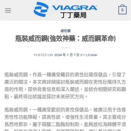
Skip
0
to
content
威而鋼
瓶裝威而鋼(強效神藥：威而鋼革命)
POSTED ON
2024 年 7 月 7 日
BY
LSJ666
瓶裝威而鋼，作爲一種備受矚目的男性壯陽保健品，引發了
廣泛的關注。本文將詳細探討瓶裝威而鋼在男性壯陽持久方
面的作用，提供背景信息和深入闡述，並結合相關研究和觀
點，最終得出結論並探討未來研究方向。
瓶裝威而鋼，一種廣受歡迎的男性保健品，被廣泛用于改善
男性性功能障礙，提高性欲，增強性生活質量。其主要成分
爲西地那非，屬于磷酸二酯酶抑制劑，能夠放松海綿體平滑