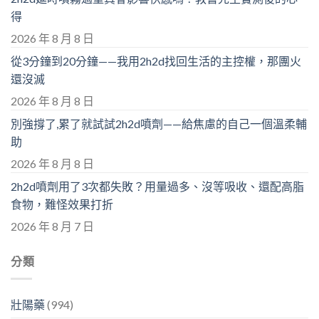
得
2026 年 8 月 8 日
從3分鐘到20分鐘——我用2h2d找回生活的主控權，那團火
還沒滅
2026 年 8 月 8 日
別強撐了,累了就試試2h2d噴劑——給焦慮的自己一個溫柔輔
助
2026 年 8 月 8 日
2h2d噴劑用了3次都失敗？用量過多、沒等吸收、還配高脂
食物，難怪效果打折
2026 年 8 月 7 日
分類
壯陽藥
(994)