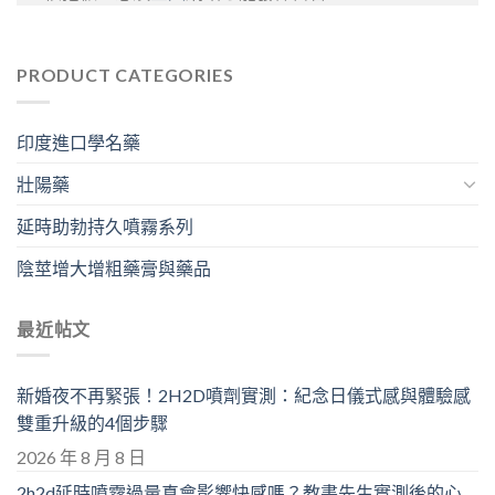
PRODUCT CATEGORIES
印度進口學名藥
壯陽藥
延時助勃持久噴霧系列
陰莖增大增粗藥膏與藥品
最近帖文
新婚夜不再緊張！2H2D噴劑實測：紀念日儀式感與體驗感
雙重升級的4個步驟
2026 年 8 月 8 日
2h2d延時噴霧過量真會影響快感嗎？教書先生實測後的心