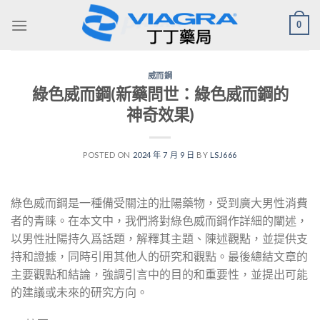
Skip
0
to
content
威而鋼
綠色威而鋼(新藥問世：綠色威而鋼的
神奇效果)
POSTED ON
2024 年 7 月 9 日
BY
LSJ666
綠色威而鋼是一種備受關注的壯陽藥物，受到廣大男性消費
者的青睐。在本文中，我們將對綠色威而鋼作詳細的闡述，
以男性壯陽持久爲話題，解釋其主題、陳述觀點，並提供支
持和證據，同時引用其他人的研究和觀點。最後總結文章的
主要觀點和結論，強調引言中的目的和重要性，並提出可能
的建議或未來的研究方向。