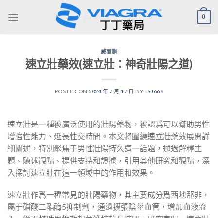
Skip
0
to
content
威而鋼
速立壯藥效(速立壯：神奇壯陽之道)
POSTED ON
2024 年 7 月 17 日
BY
LSJ666
速立壯是一種被廣泛使用的壯陽藥物，被認爲可以幫助男性
增強性能力、延長性交時間。本文將圍繞速立壯藥效展開詳
細闡述，特別聚焦于男性壯陽持久這一話題，通過解釋主
題、陳述觀點、提供支持和證據，引用其他研究和觀點，深
入探討速立壯在這一領域中的作用和效果。
速立壯作爲一種常見的壯陽藥物，其主要成分爲西地那非，
屬于磷酸二酯酶5抑制劑，通過擴張陰莖血管，增加血液流