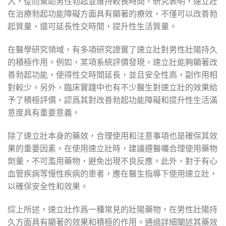
入，從而幫助男性勃起並維持較長時間。研究表明，速立壯
在治療勃起功能障礙方面具有顯著的療效，不僅可以改善勃
起質量，還可延長性交時間，提升性生活質量。
在醫學研究領域，有多項研究證實了速立壯對男性壯陽持久
的積極作用。例如，某項系統評價發現，速立壯能夠顯著改
善勃起功能，使得性交時間延長，並且安全性高，副作用相
對較少。另外，臨床實踐中也有不少醫生對速立壯的效果給
予了積極評價，認爲其對改善勃起功能障礙和提升性生活滿
意度具有重要意義。
除了速立壯本身的藥效，合理使用和注意事項也是確保其效
果的重要因素。在使用速立壯時，建議遵醫囑合理使用藥物
劑量，不可濫用藥物，避免出現不良反應。此外，對于有心
血管疾病等慢性疾病的患者，應在醫生指導下使用速立壯，
以確保安全性和效果。
綜上所述，速立壯作爲一種常見的壯陽藥物，在男性壯陽持
久方面具有顯著的效果和積極的作用。通過詳細闡述其藥效