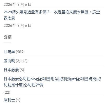
2026 年 8 月 6 日
2h2d持久噴劑過量有多傷？一次過量換來麻木無感，這堂
課太貴
2026 年 8 月 6 日
分類
壯陽藥
(989)
威而鋼
(2,112)
日本藤素
(5)
日本藤素必利勁blog|必利勁用法|必利勁ptt|必利勁時間|必
利勁是什麼|必利勁評價
(22)
犀利士
(1)