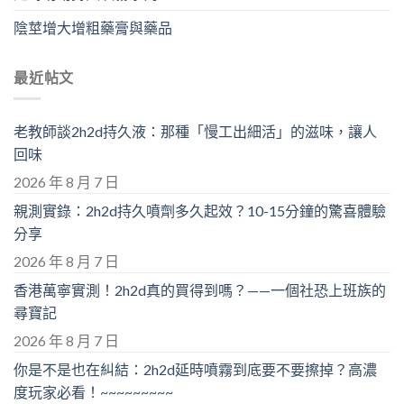
陰莖增大增粗藥膏與藥品
最近帖文
老教師談2h2d持久液：那種「慢工出細活」的滋味，讓人
回味
2026 年 8 月 7 日
親測實錄：2h2d持久噴劑多久起效？10-15分鐘的驚喜體驗
分享
2026 年 8 月 7 日
香港萬寧實測！2h2d真的買得到嗎？——一個社恐上班族的
尋寶記
2026 年 8 月 7 日
你是不是也在糾結：2h2d延時噴霧到底要不要擦掉？高濃
度玩家必看！~~~~~~~~~