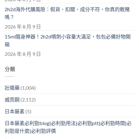
2h2d海外代購風險：假貨、扣關、成分不符，你真的敢賭
嗎？
2026 年 8 月 9 日
15ml隨身神器！2h2d噴劑小容量大滿足，包包必備好物開
箱
2026 年 8 月 9 日
分類
壯陽藥
(1,004)
威而鋼
(2,112)
日本藤素
(5)
日本藤素必利勁blog|必利勁用法|必利勁ptt|必利勁時間|必
利勁是什麼|必利勁評價