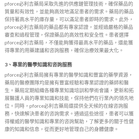
pforce必利吉藥局采取先進的供應鏈管理技術，確保藥品的
質量和有效性，並能夠高效地滿足患者的需求。藥局的藥品
保持著高水平的庫存量，可以滿足患者即時的需求。此外，
pforce必利吉藥局的藥品都有專家認證，並經過嚴格的藥品
審查和過程管理，保證藥品的高效性和安全性。患者選擇
pforce必利吉藥局，不僅能夠獲得最高水平的藥品，還能獲
得專業的用藥建議和咨詢服務，確保治療效果最大化。
3、專業的醫學知識和咨詢服務
pforce必利吉藥局擁有專業的醫學知識和豐富的藥學資源，
藥局的醫療團隊均是擁有豐富經驗和專業認證的藥師和醫
生。藥局定期組織各種專業知識培訓和學術會議，更新和拓
展醫護人員的專業知識和技能，保持他們在行業內的領先地
位。同時，pforce必利吉藥局還提供全天候的在線咨詢服
務，快速解決患者的咨詢需求。通過這些途徑，患者可以獲
得權威的醫學知識和專業的咨詢幫助，了解更多的關于性健
康的知識和信息，從而更好地管理自己的身體健康。