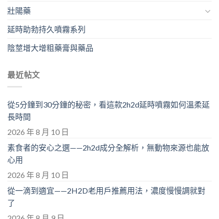
壯陽藥
延時助勃持久噴霧系列
陰莖增大增粗藥膏與藥品
最近帖文
從5分鐘到30分鐘的秘密，看這款2h2d延時噴霧如何溫柔延
長時間
2026 年 8 月 10 日
素食者的安心之選——2h2d成分全解析，無動物來源也能放
心用
2026 年 8 月 10 日
從一滴到適宜——2H2D老用戶推薦用法，濃度慢慢調就對
了
2026 年 8 月 9 日