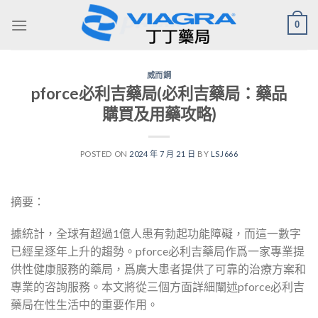
Skip
0
to
content
威而鋼
pforce必利吉藥局(必利吉藥局：藥品
購買及用藥攻略)
POSTED ON
2024 年 7 月 21 日
BY
LSJ666
摘要：
據統計，全球有超過1億人患有勃起功能障礙，而這一數字
已經呈逐年上升的趨勢。pforce必利吉藥局作爲一家專業提
供性健康服務的藥局，爲廣大患者提供了可靠的治療方案和
專業的咨詢服務。本文將從三個方面詳細闡述pforce必利吉
藥局在性生活中的重要作用。