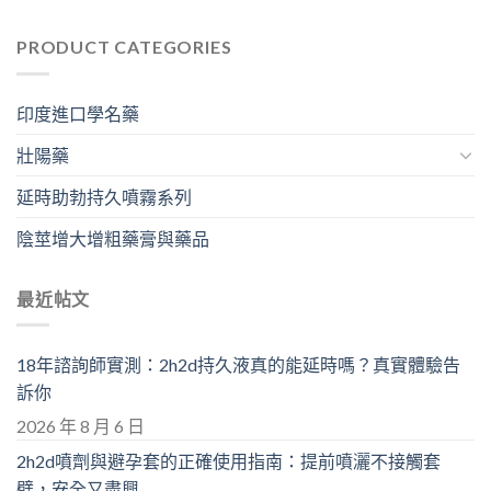
PRODUCT CATEGORIES
印度進口學名藥
壯陽藥
延時助勃持久噴霧系列
陰莖增大增粗藥膏與藥品
最近帖文
18年諮詢師實測：2h2d持久液真的能延時嗎？真實體驗告
訴你
2026 年 8 月 6 日
2h2d噴劑與避孕套的正確使用指南：提前噴灑不接觸套
壁，安全又盡興