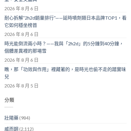
2026 年 8 月 6 日
耐心拆解“2h2d銷量排行”——延時噴劑類日本品牌TOP1，看
它如何穩坐榜首
2026 年 8 月 6 日
時光能倒流兩小時？——我與「2h2d」的5分鐘到40分鐘，
個體差異裡的那場雪
2026 年 8 月 6 日
瞧，那「功效與作用」裡藏著的，是時光也偷不走的踏實味
兒
2026 年 8 月 5 日
分類
壯陽藥
(984)
威而鋼
(2,112)