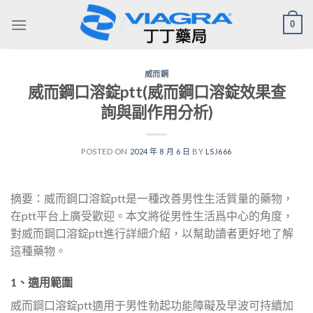
Skip
0
to
content
威而鋼
威而鋼口溶錠ptt(威而鋼口溶錠效果查
詢與副作用分析)
POSTED ON
2024 年 8 月 6 日
BY
LSJ666
摘要：威而鋼口溶錠ptt是一種改善男性生活質量的藥物，
在ptt平台上廣受歡迎。本文將從男性生活爲中心的角度，
對威而鋼口溶錠ptt進行詳細介紹，以幫助讀者更好地了解
這種藥物。
1、適用範圍
威而鋼口溶錠ptt適用于男性勃起功能障礙及早波可持續加