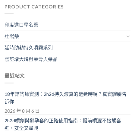
PRODUCT CATEGORIES
印度進口學名藥
壯陽藥
延時助勃持久噴霧系列
陰莖增大增粗藥膏與藥品
最近帖文
18年諮詢師實測：2h2d持久液真的能延時嗎？真實體驗告
訴你
2026 年 8 月 6 日
2h2d噴劑與避孕套的正確使用指南：提前噴灑不接觸套
壁，安全又盡興