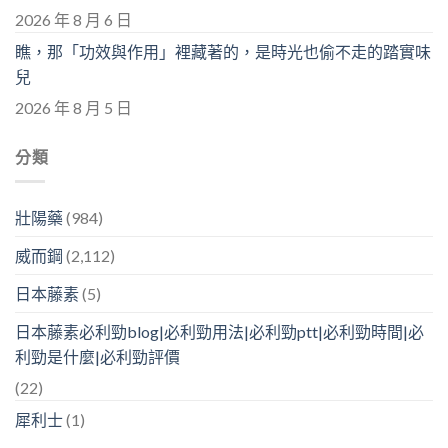
2026 年 8 月 6 日
瞧，那「功效與作用」裡藏著的，是時光也偷不走的踏實味
兒
2026 年 8 月 5 日
分類
壯陽藥
(984)
威而鋼
(2,112)
日本藤素
(5)
日本藤素必利勁blog|必利勁用法|必利勁ptt|必利勁時間|必
利勁是什麼|必利勁評價
(22)
犀利士
(1)