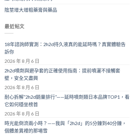
陰莖增大增粗藥膏與藥品
最近帖文
18年諮詢師實測：2h2d持久液真的能延時嗎？真實體驗告
訴你
2026 年 8 月 6 日
2h2d噴劑與避孕套的正確使用指南：提前噴灑不接觸套
壁，安全又盡興
2026 年 8 月 6 日
耐心拆解“2h2d銷量排行”——延時噴劑類日本品牌TOP1，看
它如何穩坐榜首
2026 年 8 月 6 日
時光能倒流兩小時？——我與「2h2d」的5分鐘到40分鐘，
個體差異裡的那場雪