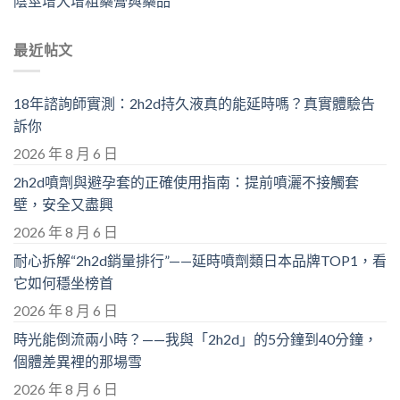
陰莖增大增粗藥膏與藥品
最近帖文
18年諮詢師實測：2h2d持久液真的能延時嗎？真實體驗告
訴你
2026 年 8 月 6 日
2h2d噴劑與避孕套的正確使用指南：提前噴灑不接觸套
壁，安全又盡興
2026 年 8 月 6 日
耐心拆解“2h2d銷量排行”——延時噴劑類日本品牌TOP1，看
它如何穩坐榜首
2026 年 8 月 6 日
時光能倒流兩小時？——我與「2h2d」的5分鐘到40分鐘，
個體差異裡的那場雪
2026 年 8 月 6 日