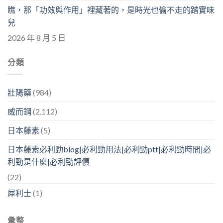
瞧，那「功效與作用」裡藏著的，是時光也偷不走的踏實味
兒
2026 年 8 月 5 日
分類
壯陽藥
(984)
威而鋼
(2,112)
日本藤素
(5)
日本藤素必利勁blog|必利勁用法|必利勁ptt|必利勁時間|必
利勁是什麼|必利勁評價
(22)
犀利士
(1)
彙整