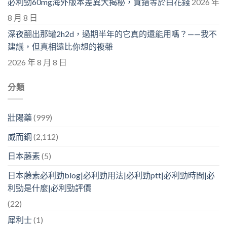
必利勁60mg海外版本差異大揭秘，買錯等於白花錢
2026 年
8 月 8 日
深夜翻出那罐2h2d，過期半年的它真的還能用嗎？——我不
建議，但真相遠比你想的複雜
2026 年 8 月 8 日
分類
壯陽藥
(999)
威而鋼
(2,112)
日本藤素
(5)
日本藤素必利勁blog|必利勁用法|必利勁ptt|必利勁時間|必
利勁是什麼|必利勁評價
(22)
犀利士
(1)