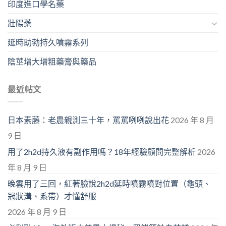
印度進口學名藥
壯陽藥
延時助勃持久噴霧系列
陰莖增大增粗藥膏與藥品
最近帖文
日本素藤：老農親測三十年，罵罵咧咧說出花
2026 年 8 月
9 日
用了2h2d持久液有副作用嗎？18年經驗顧問完整解析
2026
年 8 月 9 日
晚雲用了三回，紅著臉說2h2d延時噴霧噴對位置（龜頭、
冠狀溝、系帶）才懂舒服
2026 年 8 月 9 日