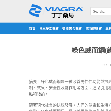
Skip
to
Search
for:
content
首頁
日本藤素購買
美國黑金購買
威而鋼購買
犀
綠色威而鋼(
POST
摘要：綠色威而鋼是一種改善男性性功能並提
制、效果、安全性及副作用等方面。通過引用
點和結論。
隨著現代社會的快速發展，人們的健康和生活