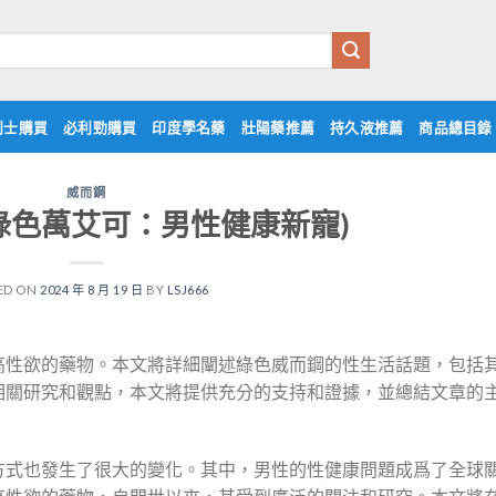
利士購買
必利勁購買
印度學名藥
壯陽藥推薦
持久液推薦
商品總目錄
威而鋼
綠色萬艾可：男性健康新寵)
ED ON
2024 年 8 月 19 日
BY
LSJ666
高性欲的藥物。本文將詳細闡述綠色威而鋼的性生活話題，包括
相關研究和觀點，本文將提供充分的支持和證據，並總結文章的
方式也發生了很大的變化。其中，男性的性健康問題成爲了全球