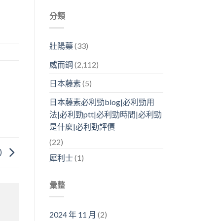
分類
壯陽藥
(33)
威而鋼
(2,112)
日本藤素
(5)
日本藤素必利勁blog|必利勁用
法|必利勁ptt|必利勁時間|必利勁
是什麼|必利勁評價
(22)
)
犀利士
(1)
彙整
2024 年 11 月
(2)