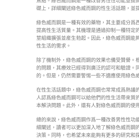
焦點。綠色威而鋼是一種改善男性性功能並提
礎上，詳細闡述綠色威而鋼的性生活話題，並
綠色威而鋼是一種有效的藥物，其主要成分爲
提高性生活質量。其機理是通過抑制一種特定
莖組織擴張並産生勃起。因此，綠色威而鋼能
性生活的需求。
除了機制外，綠色威而鋼的效果也備受贊譽。
的問題，其療效已經得到廣泛的認可和驗證。
的。但是，仍然需要警惕一些不適應使用綠色
在性生活話題中，綠色威而鋼也常常成爲熱議
人認爲綠色威而鋼可以給他們的性生活帶來質
本解決問題。此外，還有人對綠色威而鋼的使
總的來說，綠色威而鋼作爲一種改善男性性功
細闡述，讀者可以更加深入地了解綠色威而鋼
決策。同時，也希望未來能夠有更多的研究和