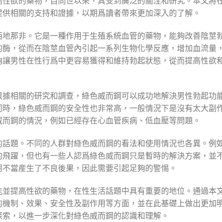
高性欲的藥物，自問世以來，其受到廣泛的關注和研究。本文將
提供相關的支持和證據，以期爲讀者帶來更加深入的了解。
西地那非。它是一種作用于生殖系統血管的藥物，能夠改善陰莖
的酶，從而在陰莖血管內引起一系列生物化學反應，增加血流量
夠讓男性在性行爲中更容易獲得和維持勃起狀態，從而提高性欲
根據相關的研究和調查，綠色威而鋼可以成功地解決男性勃起功
同時，綠色威而鋼的安全性也非常高，一般情況下是沒有太大副
威而鋼的情況，例如已經存在心血管疾病、低血壓等問題。
的話題。不同的人群對綠色威而鋼的看法和使用情況也各異。例
的飛躍，但也有一些人認爲綠色威而鋼只是暫時的解決方案，並
用不當産生了不良後果，因此需要引起足夠的警惕。
能並提高性欲的藥物，在性生活話題中具有重要的地位。通過本
的機制、效果、安全性及副作用等方面，並在此基礎上做出更加
探索，以進一步深化對綠色威而鋼的認識和理解。